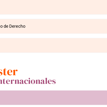
do de Derecho
ster
nternacionales