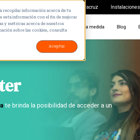
Anáhuac Veracruz
Instalaciones
a recopilar información acerca de tu
 esta información con el fin de mejorar
cas y métricas acerca de nuestros
os institucionales
Capacitación a la medida
Blog
mación sobre las cookies, consulta
Aceptar
ter
ua
te brinda la posibilidad de acceder a un