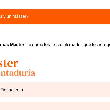
ía y un Máster?
amas Máster
así como los tres diplomados que los integr
ster
ontaduría
 Financieras