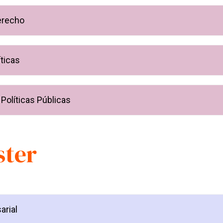
erecho
ticas
olíticas Públicas
ster
arial