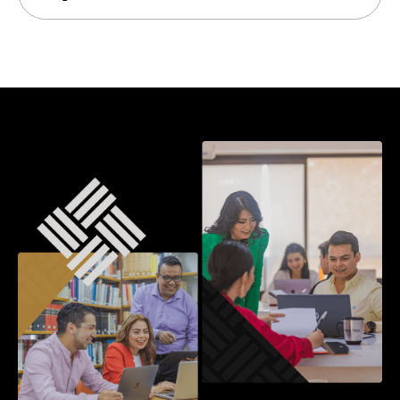
Se te guiará en la creación de estrategias de
comunicación efectivas, ya sea para
impulsar tu carrera o para campañas
políticas. Dominarás el arte de emplear las
herramientas digitales y mediáticas,
configurando una imagen que se alinee con
tus objetivos, tanto en el ámbito político
como en el empresarial.