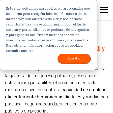
Este sitio web almacena cookies en tu ordenador que
se utilizan para recopilar información acerca de tu
interacción con nuestro sitio web y nos permite
recordarte. Usamos esta información con el fin de
mejorar y personalizar tu experiencia de navegación
y para generar analíticas y métricas acerca de
Objetivo principal del
nuestros visitantes en este sitio web y otros medios.
Diplomado en Marca Personal y
Para obtener más información sobre las cookies,
consulta nuestra
Aviso de privacidad.
Comunicación Política
Aceptar
Conocer y manejar las bases fundamentadas
para
la gestoría de imagen y reputación, generando
estrategias que faciliten el posicionamiento de
mensajes clave. Fomentar la
capacidad de emplear
eficientemente herramientas digitales y mediáticas
para una imagen adecuada, en cualquier ámbito
público o empresarial.