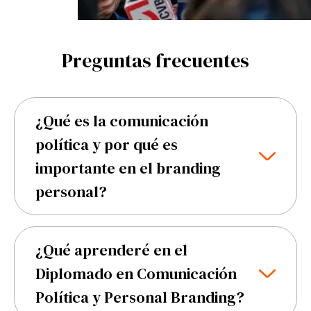
Preguntas frecuentes
¿Qué es la comunicación
política y por qué es
importante en el branding
personal?
La comunicación política es el conjunto de
estrategias y herramientas utilizadas para
¿Qué aprenderé en el
transmitir mensajes clave a audiencias
Diplomado en Comunicación
específicas, esencial para influir en la opinión
Política y Personal Branding?
pública y lograr objetivos políticos o de