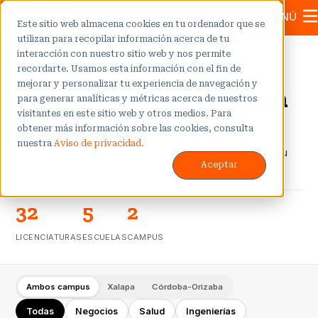
MENÚ
Este sitio web almacena cookies en tu ordenador que se
utilizan para recopilar información acerca de tu
interacción con nuestro sitio web y nos permite
OFERTA ACADÉMICA · LICENCIATURAS
recordarte. Usamos esta información con el fin de
mejorar y personalizar tu experiencia de navegación y
Encuentra tu carrera en
para generar analíticas y métricas acerca de nuestros
Anáhuac Veracruz
visitantes en este sitio web y otros medios. Para
obtener más información sobre las cookies, consulta
nuestra
Aviso de privacidad.
32 licenciaturas en 5 escuelas, diseñados para impulsar tu
Aceptar
camino al éxito profesional.
32
5
2
LICENCIATURAS
ESCUELAS
CAMPUS
Ambos campus
Xalapa
Córdoba-Orizaba
Todas
Negocios
Salud
Ingenierías