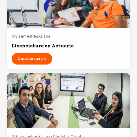
8 semestres
Xalapa
Licenciatura en Actuaría
Conoce más
8 semestres
Xalapa · Córdoba-Orizaba