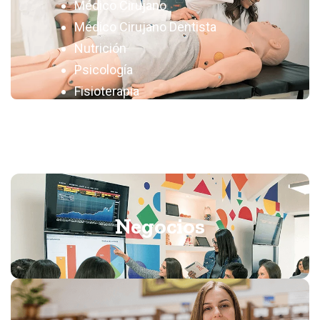
Médico Cirujano
Médico Cirujano Dentista
Nutrición
Psicología
Fisioterapia
Medicina Veterinaria y Zootecnia
Negocios
Actuaría
Administración y Dirección de Empresas
Dirección Financiera
Finanzas y Contaduría Pública