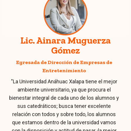
Lic. María Fernanda
Murrieta Morales
Egresada en Mercadotecnia y actualmente
estudiante de Finanzas y Contaduría
Pública.
"Cada oportunidad que me brindó la Universidad
Anáhuac Xalapa, me confirmó que es la mejor
opción para continuar con mi carrera
profesional, y sí, el ambiente universitario y la
calidad de sus catedráticos me motivaron a ir
por más en busca de mi realización personal,