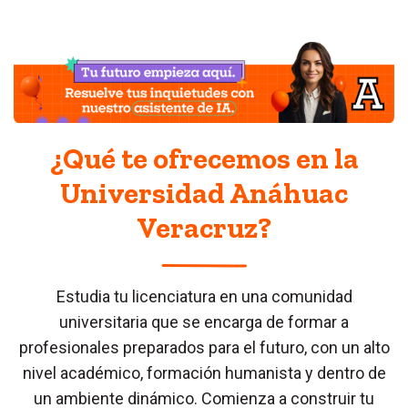
Mecatrónica
Petróleo y Energías Renovables
Química
Tecnologías de la Información y Negocios
Digitales
Logística Internacional
¿Qué te ofrecemos en la
Universidad Anáhuac
Veracruz?
Estudia tu licenciatura en una comunidad
universitaria que se encarga de formar a
profesionales preparados para el futuro, con un alto
nivel académico, formación humanista y dentro de
un ambiente dinámico. Comienza a construir tu