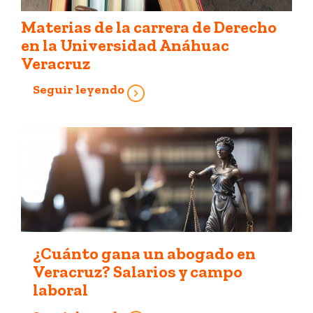
Materias de la carrera de Derecho
en la Universidad Anáhuac
Veracruz
Seguir leyendo
¿Cuánto gana un abogado en
Veracruz? Salarios y campo
laboral