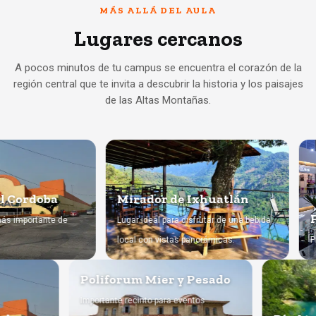
MÁS ALLÁ DEL AULA
Lugares cercanos
A pocos minutos de tu campus se encuentra el corazón de la
región central que te invita a descubrir la historia y los paisajes
de las Altas Montañas.
rdoba
Mirador de Ixhuatlán
Plaza
ortante de
Lugar ideal para disfrutar de una bebida
local con vistas panorámicas.
Principa
Poliforum Mier y Pesado
Importante recinto para eventos