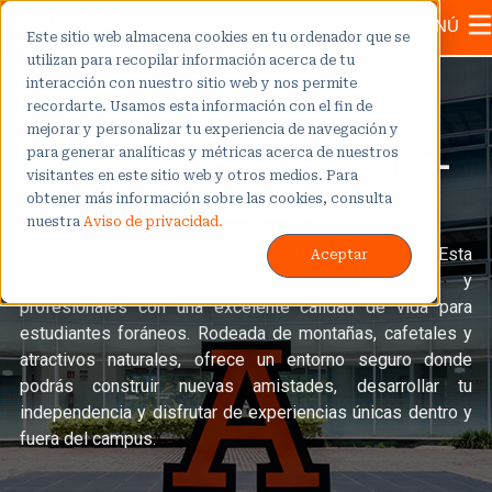
MENÚ
Este sitio web almacena cookies en tu ordenador que se
utilizan para recopilar información acerca de tu
interacción con nuestro sitio web y nos permite
recordarte. Usamos esta información con el fin de
mejorar y personalizar tu experiencia de navegación y
¡Bienvenido a Córdoba-
para generar analíticas y métricas acerca de nuestros
visitantes en este sitio web y otros medios. Para
Orizaba!
obtener más información sobre las cookies, consulta
nuestra
Aviso de privacidad.
¿Buscas el lugar ideal para vivir tu etapa universitaria? Esta
Aceptar
región combina oportunidades académicas y
profesionales con una excelente calidad de vida para
estudiantes foráneos. Rodeada de montañas, cafetales y
atractivos naturales, ofrece un entorno seguro donde
podrás construir nuevas amistades, desarrollar tu
independencia y disfrutar de experiencias únicas dentro y
fuera del campus.