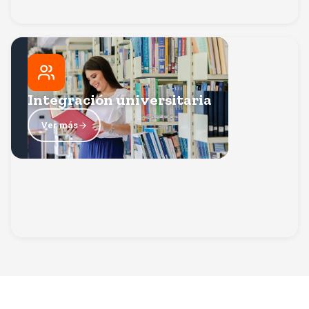
Integración universitaria
Actividades de bienvenida y convivencia diseñadas para
que conozcas nuevos amigos, te adaptes rápidamente
Integración universitaria
al campus y te sientas parte de la comunidad Anáhuac
Volver
desde el primer día.
Ver más