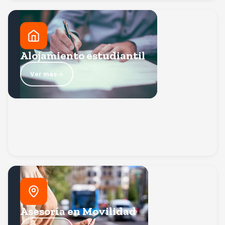
Alojamiento estudiantil
Te orientamos para encontrar la opción de alojamiento
que mejor se adapte a tus necesidades, presupuesto y
Alojamiento estudiantil
Volver
estilo de vida.
Ver más
Asesoría en Movilidad
Información sobre transporte en la ciudad, opciones de
traslado hacia la universidad y recomendaciones de
Asesoría en Movilidad
Volver
movilidad segura.