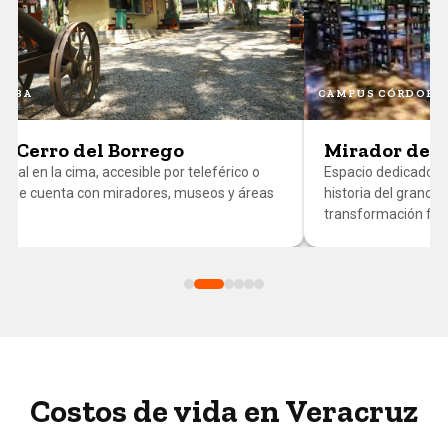
DOBA
CAMPUS CÓRDOBA
e Cerro del Borrego
Mirador del 
ural en la cima, accesible por teleférico o
Espacio dedicado a 
, que cuenta con miradores, museos y áreas
historia del grano, 
transformación fina
Costos de vida en Veracruz