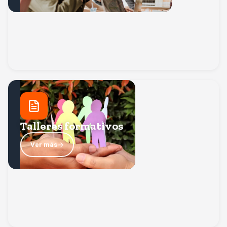
Talleres formativos
Te apoyamos con talleres que facilitan tu adaptación a
Volver
la vida universitaria y a los retos de vivir lejos de casa.
Talleres formativos
Ver más