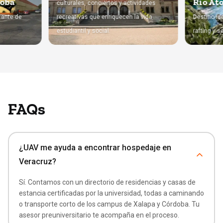
Cordoba
Río
culturales, conciertos y actividades
importante de
recreativas que enriquecen la vida
Desti
estudiantil y social.
raft
FAQs
¿UAV me ayuda a encontrar hospedaje en
Veracruz?
Sí. Contamos con un directorio de residencias y casas de
estancia certificadas por la universidad, todas a caminando
o transporte corto de los campus de Xalapa y Córdoba. Tu
asesor preuniversitario te acompaña en el proceso.