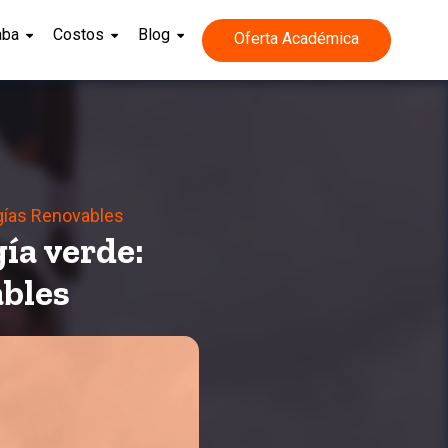
aba
Costos
Blog
Oferta Académica
rgías Renovables
gía verde:
ables