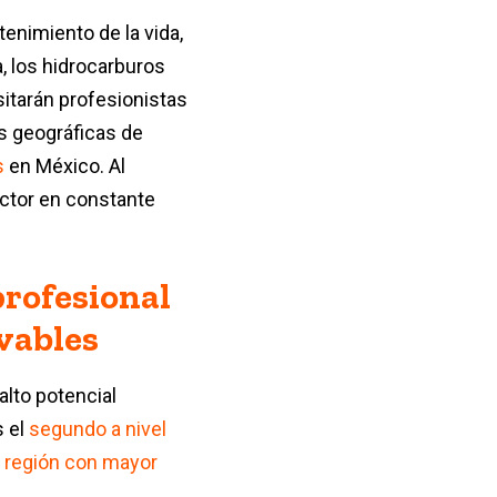
tenimiento de la vida,
a, los hidrocarburos
itarán profesionistas
as geográficas de
s
en México. Al
ector en constante
profesional
ovables
alto potencial
s el
segundo a nivel
a
región con mayor