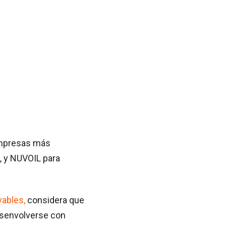
empresas más
, y NUVOIL para
vables,
considera que
esenvolverse con