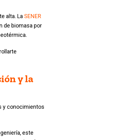
e alta. La
SENER
ión de biomasa por
 geotérmica.
ollarte
ión y la
s y conocimientos
eniería, este