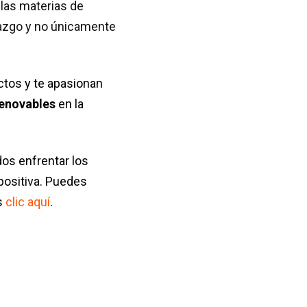
las materias de
razgo y no únicamente
ectos y te apasionan
Renovables
en la
os enfrentar los
positiva. Puedes
s
clic aquí
.