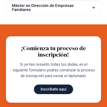
Diplomado en Alta Dirección Empresarial
Máster en Dirección de Empresas
Diplomado en Emprendimiento y Desarrollo de
Familiares
Negocios
Diplomado en Gestión y Sucesión de Empresas
Diplomado en Finanzas para los Negocios
Familiares
Diplomado en Finanzas para los Negocios
Diplomado en Alta Dirección Empresarial
¡Comienza tu proceso de
inscripción!
Si ya has resuelto todas tus dudas, en el
siguiente formulario podrás comenzar tu proceso
de inscripción para cursar el diplomado.
Inscríbete aquí