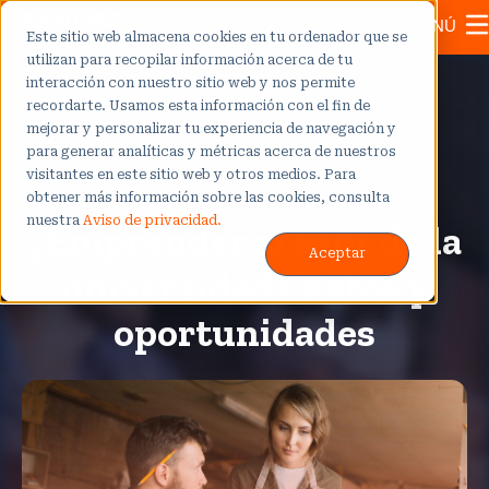
MENÚ
Este sitio web almacena cookies en tu ordenador que se
utilizan para recopilar información acerca de tu
interacción con nuestro sitio web y nos permite
recordarte. Usamos esta información con el fin de
mejorar y personalizar tu experiencia de navegación y
para generar analíticas y métricas acerca de nuestros
visitantes en este sitio web y otros medios. Para
obtener más información sobre las cookies, consulta
Orientación vocacional
,
Anáhuac Veracruz
nuestra
Aviso de privacidad.
¿Emprender al salir de la
Aceptar
universidad? Retos y
oportunidades