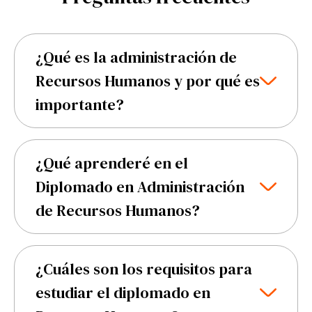
¿Qué es la administración de
Recursos Humanos y por qué es
importante?
La administración de Recursos Humanos se
enfoca en gestionar el capital humano de las
¿Qué aprenderé en el
empresas, adaptándose a nuevas
Diplomado en Administración
condiciones y retos laborales. Es importante
de Recursos Humanos?
porque incide en el balance entre calidad de
vida y trabajo, el manejo de nuevas formas
En este diplomado, aprenderás a:
de colaboración, la gestión del trabajo
Gestionar ecosistemas de trabajo
¿Cuáles son los requisitos para
multigeneracional y el bienestar psicosocial,
adecuadamente.
estudiar el diplomado en
lo cual impacta directamente en la
Identificar fortalezas y facilitar el