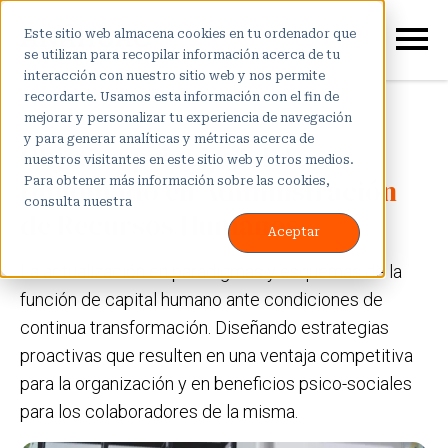
Este sitio web almacena cookies en tu ordenador que
se utilizan para recopilar información acerca de tu
interacción con nuestro sitio web y nos permite
recordarte. Usamos esta información con el fin de
mejorar y personalizar tu experiencia de navegación
y para generar analíticas y métricas acerca de
Objetivo principal del
nuestros visitantes en este sitio web y otros medios.
Diplomado en Administración
Para obtener más información sobre las cookies,
consulta nuestra
Aviso de privacidad.
de Recursos Humanos
Aceptar
La actualización en paradigmas y esquemas de la
función de capital humano ante condiciones de
continua transformación. Diseñando estrategias
proactivas que resulten en una ventaja competitiva
para la organización y en beneficios psico-sociales
para los colaboradores de la misma.