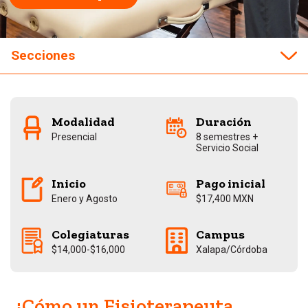
Secciones
Campo laboral
Modalidad
Duración
Costos
Presencial
8 semestres +
Servicio Social
Campus
Inicio
Pago inicial
Enero y Agosto
$17,400 MXN
Plan de Estudios
Colegiaturas
Campus
Descarga el Folleto
$14,000-$16,000
Xalapa/Córdoba
Contactar un Asesor
¿Cómo un Fisioterapeuta