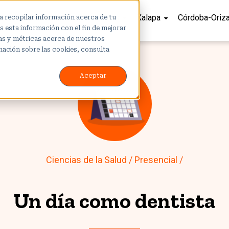
o
Vida Anáhuac
Admisiones
Xalapa
Córdoba-Oriz
a recopilar información acerca de tu
 esta información con el fin de mejorar
cas y métricas acerca de nuestros
mación sobre las cookies, consulta
Aceptar
Ciencias de la Salud
/
Presencial
/
Un día como dentista