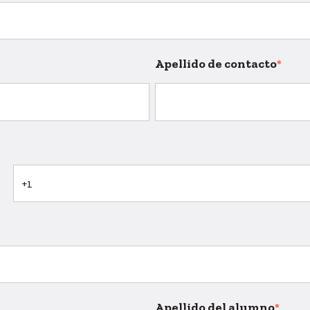
Apellido de contacto
*
Apellido del alumno
*