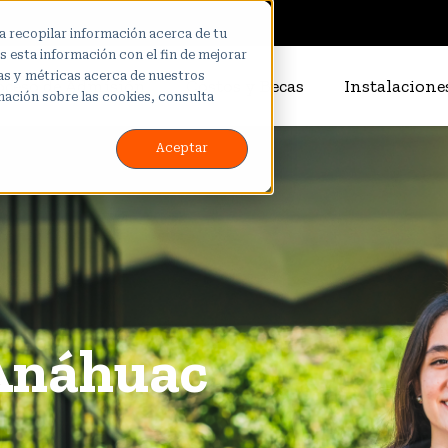
a recopilar información acerca de tu
 esta información con el fin de mejorar
cas y métricas acerca de nuestros
oceso de Admisión
Costos y Becas
Instalacion
mación sobre las cookies, consulta
Aceptar
Anáhuac