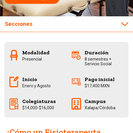
Secciones
Campo laboral
Modalidad
Duración
Costos
Presencial
8 semestres +
Servicio Social
Campus
Inicio
Pago inicial
Enero y Agosto
$17,400 MXN
Plan de Estudios
Colegiaturas
Campus
Descarga el Folleto
$14,000-$16,000
Xalapa/Córdoba
Contactar un Asesor
¿Cómo un Fisioterapeuta